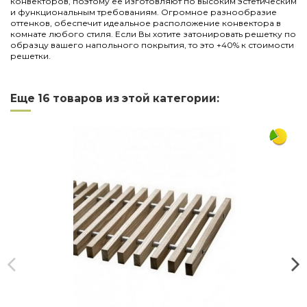
конвекторов, поэтому ее изготовляют по высоким эстетическим
и функциональным требованиям. Огромное разнообразие
оттенков, обеспечит идеальное расположение конвектора в
комнате любого стиля. Если Вы хотите затонировать решетку по
образцу вашего напольного покрытия, то это +40% к стоимости
решетки.
Нет отзывов
Написать отзыв
Длина
1750
Еще 16 товаров из этой категории:
Ширина
300
Материал
дерево