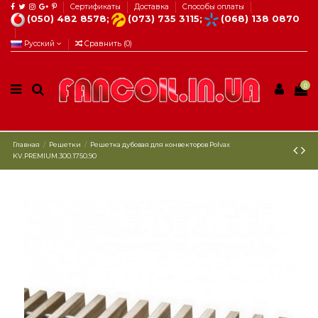
Сертификаты
Доставка
Способы оплаты
(050) 482 8578;
(073) 735 3115;
(068) 138 0870
Русский
Сравнить (
0
)
0
Главная
Решетки
Решетка дубовая для конвекторов Polvax
KV.PREMIUM.300.1750.90