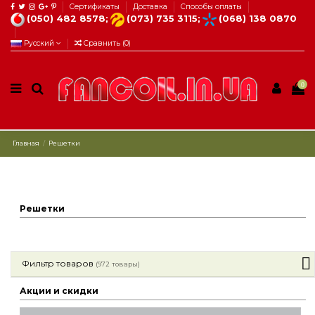
Сертификаты
Доставка
Способы оплаты
(050) 482 8578;
(073) 735 3115;
(068) 138 0870
Русский
Сравнить (
0
)
0
Главная
Решетки
Решетки
Фильтр товаров
(972 товары)
Акции и скидки