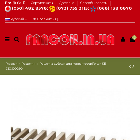
Сертификаты
Доставка
Способы оплаты
(050) 482 8578;
(073) 735 3115;
(068) 138 0870
Русский
Сравнить (
0
)
0
Главная
Решетки
Решетка дубовая для конвекторов Рolvax KE
230.1000.90