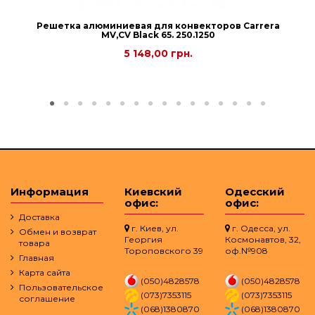
Решетка алюминиевая для конвекторов Carrera
МV,СV Black 65. 250.1250
5 148,00 грн.
Информация
Киевский
Одесский
офис:
офис:
Доставка
г. Киев, ул.
г. Одесса, ул.
Обмен и возврат
Георгия
Космонавтов, 32,
товара
Тороповского 39
оф.№908
Главная
Карта сайта
(050)4828578
(050)4828578
Пользовательское
(073)7353115
(073)7353115
соглашение
(068)1380870
(068)1380870