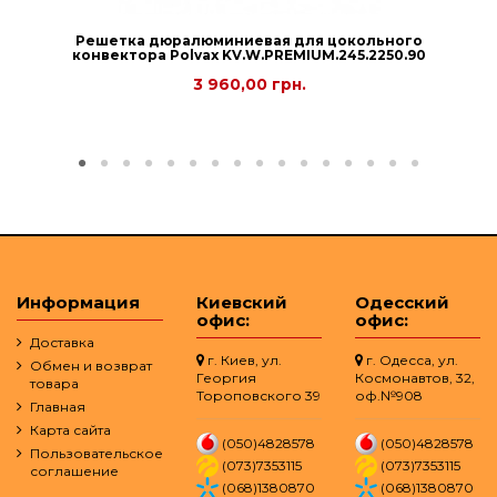
Решетка дюралюминиевая для цокольного
конвектора Рolvax KV.W.PREMIUM.245.2250.90
3 960,00 грн.
Информация
Киевский
Одесский
офис:
офис:
Доставка
г. Киев, ул.
г. Одесса, ул.
Обмен и возврат
Георгия
Космонавтов, 32,
товара
Тороповского 39
оф.№908
Главная
Карта сайта
(050)4828578
(050)4828578
Пользовательское
(073)7353115
(073)7353115
соглашение
(068)1380870
(068)1380870