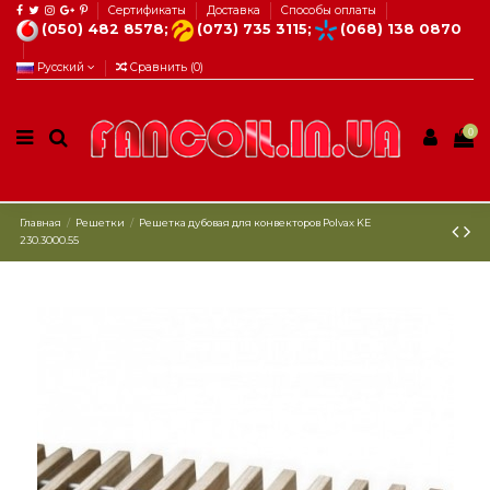
Сертификаты
Доставка
Способы оплаты
(050) 482 8578;
(073) 735 3115;
(068) 138 0870
Русский
Сравнить (
0
)
0
Главная
Решетки
Решетка дубовая для конвекторов Рolvax KE
230.3000.55