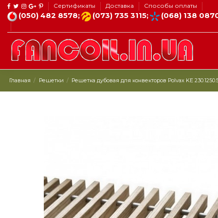
Сертификаты
Доставка
Способы оплаты
(050) 482 8578;
(073) 735 3115;
(068) 138 087
Главная
Решетки
Решетка дубовая для конвекторов Рolvax KE 230.1250.