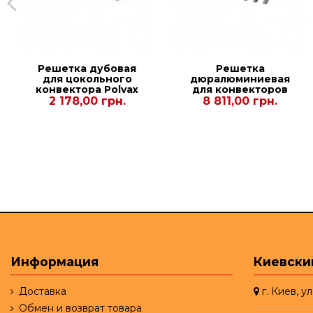
Решетка дубовая
Решетка
для цокольного
дюралюминиевая
конвектора Рolvax
для конвекторов
KV.W.PREMIUM.245.2250.90
Polvax
2 178,00 грн.
8 811,00 грн.
KV.230.2500.67
Информация
Киевски
Доставка
г. Киев, у
Обмен и возврат товара