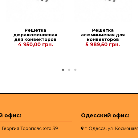
Решетка
Решетка
дюралюминиевая
алюминиевая для
для конвекторов
конвекторов
Рolvax KVM-D.PLUS
Carrera М,С Inox
4 950,00 грн.
5 989,50 грн.
380.1000.125
65. 230.1750
й офис:
Одесский офис:
л. Георгия Тороповского 39
г. Одесса, ул. Космонав