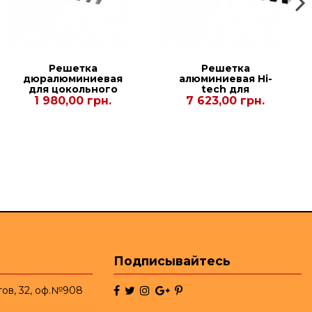
Решетка
Решетка
дюралюминиевая
алюминиевая Hi-
для цокольного
tech для
конвектора Рolvax
конвекторов
1 980,00 грн.
7 623,00 грн.
KV.W.PREMIUM.245.750.130
Carrera С Black
90/120. 230.2000
Подписывайтесь
тов, 32, оф.№908