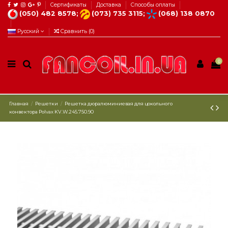
Сертификаты
Доставка
Способы оплаты
(050) 482 8578;
(073) 735 3115;
(068) 138 0870
Русский
Сравнить (
0
)
0
Главная
Решетки
Решетка дюралюминиевая для цокольного
конвектора Рolvax KV.W.245.750.90