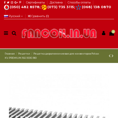
Сертификаты
Доставка
Способы оплаты
(050) 482 8578;
(073) 735 3115;
(068) 138 0870
Русский
Сравнить (
0
)
0
Главная
Решетки
Решетка дюралюминиевая для конвекторов Polvax
KV.PREMIUM.160.1000.180