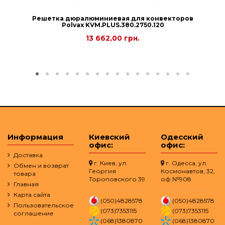
Решетка дюралюминиевая для конвекторов
Polvax KVM.PLUS.380.2750.120
13 662,00 грн.
Информация
Киевский
Одесский
офис:
офис:
Доставка
г. Киев, ул.
г. Одесса, ул.
Обмен и возврат
Георгия
Космонавтов, 32,
товара
Тороповского 39
оф.№908
Главная
Карта сайта
(050)4828578
(050)4828578
Пользовательское
(073)7353115
(073)7353115
соглашение
(068)1380870
(068)1380870