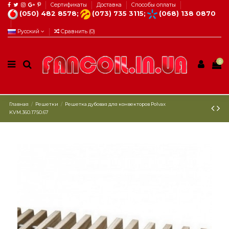
Сертификаты
Доставка
Способы оплаты
(050) 482 8578;
(073) 735 3115;
(068) 138 0870
Русский
Сравнить (
0
)
0
Главная
Решетки
Решетка дубовая для конвекторов Polvax
KVM.360.1750.67