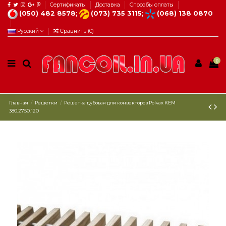
Сертификаты
Доставка
Способы оплаты
(050) 482 8578;
(073) 735 3115;
(068) 138 0870
Русский
Сравнить (
0
)
0
Главная
Решетки
Решетка дубовая для конвекторов Рolvax KEM
380.2750.120