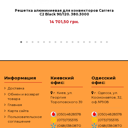
Решетка алюминиевая для конвекторов Carrera
С2 Black 90/120. 380.3000
14 701,50 грн.
Информация
Киевский
Одесский
офис:
офис:
Доставка
г. Киев, ул.
г. Одесса, ул.
Обмен и возврат
Георгия
Космонавтов, 32,
товара
Тороповского 39
оф.№908
Главная
Карта сайта
(050)4828578
(050)4828578
Пользовательское
(073)7353115
(073)7353115
соглашение
(068)1380870
(068)1380870