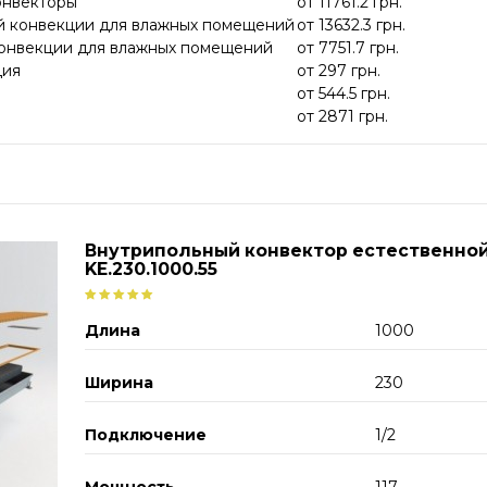
онвекторы
от
11761.2
грн.
й конвекции для влажных помещений
от
13632.3
грн.
конвекции для влажных помещений
от
7751.7
грн.
ция
от
297
грн.
от
544.5
грн.
от
2871
грн.
Внутрипольный конвектор естественной
KE.230.1000.55
Длина
1000
Ширина
230
Подключение
1/2
Мощность
117