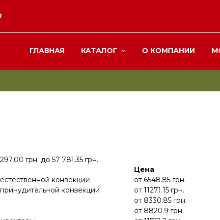
0
ГЛАВНАЯ
КАТАЛОГ
О КОМПАНИИ
М
297,00 грн.
до
57 781,35 грн.
Цена
естественной конвекции
от
6548.85
грн.
 принудительной конвекции
от
11271.15
грн.
от
8330.85
грн.
от
8820.9
грн.