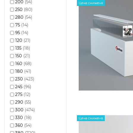
200
(54)
Цена снижена
250
(80)
280
(54)
75
(14)
95
(14)
120
(21)
135
(18)
150
(21)
160
(68)
180
(41)
230
(423)
245
(96)
275
(12)
290
(55)
300
(474)
330
(18)
Цена снижена
360
(54)
380
(720)