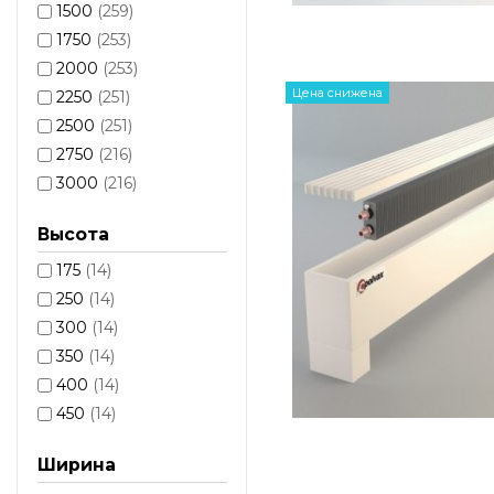
1500
(259)
1750
(253)
2000
(253)
Цена снижена
2250
(251)
2500
(251)
2750
(216)
3000
(216)
Высота
175
(14)
250
(14)
300
(14)
350
(14)
400
(14)
450
(14)
Ширина