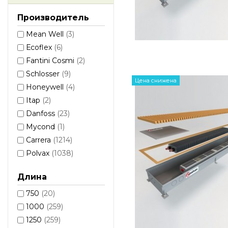
Производитель
Mean Well
(3)
Еcoflex
(6)
Fantini Cosmi
(2)
Schlosser
(9)
Цена снижена
Honeywell
(4)
Itap
(2)
Danfoss
(23)
Mycond
(1)
Carrera
(1214)
Polvax
(1038)
Длина
750
(20)
1000
(259)
1250
(259)