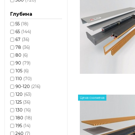
Глубина
55
(18)
65
(144)
67
(36)
78
(36)
80
(6)
90
(79)
105
(6)
110
(70)
90-120
(216)
120
(63)
Цена снижена
125
(36)
130
(16)
180
(18)
195
(14)
240
(7)