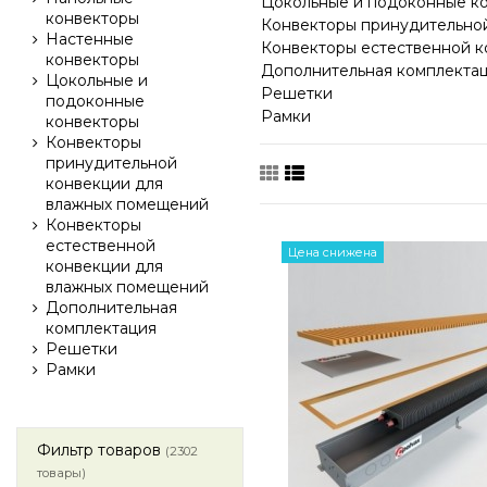
Цокольные и подоконные к
конвекторы
Конвекторы принудительно
Настенные
Конвекторы естественной 
конвекторы
Дополнительная комплекта
Цокольные и
Решетки
подоконные
Рамки
конвекторы
Конвекторы
принудительной
конвекции для
влажных помещений
Конвекторы
естественной
Цена снижена
конвекции для
влажных помещений
Дополнительная
комплектация
Решетки
Рамки
Фильтр товаров
(2302
товары)