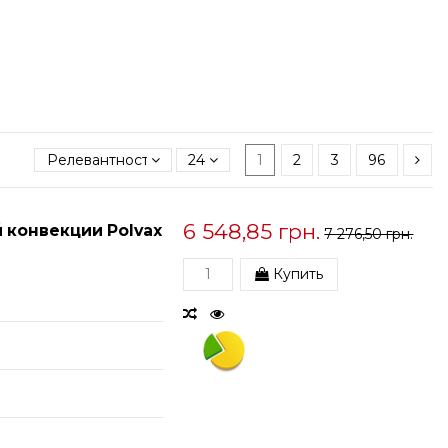
Релевантность
24
1
2
3
96
6 548,85 грн.
 конвекции Polvax
7 276,50 грн.
Купить