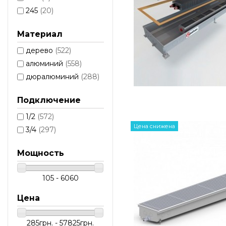
245
(20)
Материал
дерево
(522)
алюминий
(558)
дюралюминий
(288)
Подключение
1/2
(572)
Цена снижена
3/4
(297)
Мощность
105 - 6060
Цена
285грн. - 57825грн.