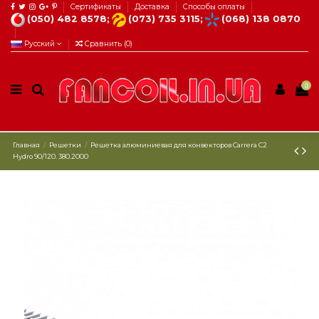
Сертификаты
Доставка
Способы оплаты
(050) 482 8578;
(073) 735 3115;
(068) 138 0870
Русский
Сравнить (
0
)
0
Главная
Решетки
Решетка алюминиевая для конвекторов Carrera C2
Hydro 90/120. 380.2000