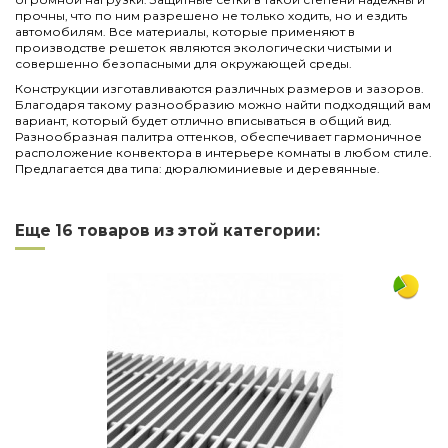
прочны, что по ним разрешено не только ходить, но и ездить
автомобилям. Все материалы, которые применяют в
производстве решеток являются экологически чистыми и
совершенно безопасными для окружающей среды.
Конструкции изготавливаются различных размеров и зазоров.
Благодаря такому разнообразию можно найти подходящий вам
вариант, который будет отлично вписываться в общий вид.
Разнообразная палитра оттенков, обеспечивает гармоничное
расположение конвектора в интерьере комнаты в любом стиле.
Предлагается два типа: дюралюминиевые и деревянные.
Нет отзывов
Написать отзыв
Длина
2000
Еще 16 товаров из этой категории:
Ширина
380
Материал
алюминий