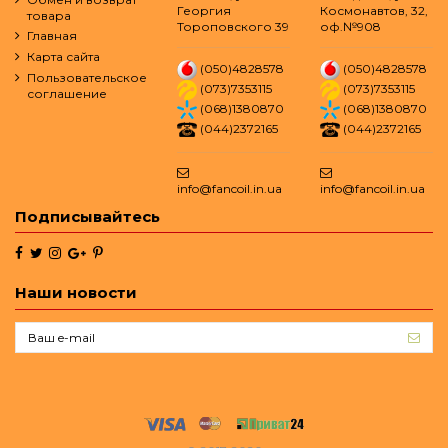
Георгия
Космонавтов, 32,
товара
Тороповского 39
оф.№908
Главная
Карта сайта
(050)4828578
(050)4828578
Пользовательское
(073)7353115
(073)7353115
соглашение
(068)1380870
(068)1380870
(044)2372165
(044)2372165
info@fancoil.in.ua
info@fancoil.in.ua
Подписывайтесь
Наши новости