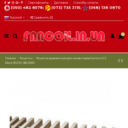
Сертификаты
Доставка
Способы оплаты
(050) 482 8578;
(073) 735 3115;
(068) 138 0870
Русский
Сравнить (
0
)
0
Главная
Решетки
Решетка деревянная для конвекторов Carrera СV2
Black 90/120. 380.3000