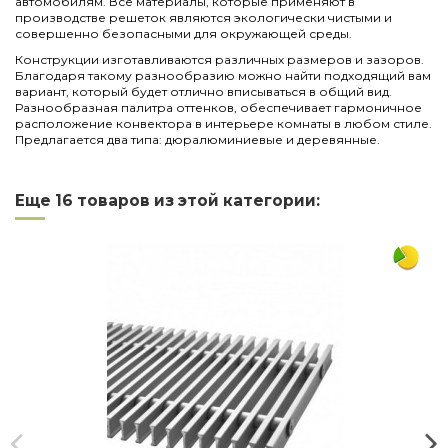
автомобилям. Все материалы, которые применяют в
производстве решеток являются экологически чистыми и
совершенно безопасными для окружающей среды.
Конструкции изготавливаются различных размеров и зазоров.
Благодаря такому разнообразию можно найти подходящий вам
вариант, который будет отлично вписываться в общий вид.
Разнообразная палитра оттенков, обеспечивает гармоничное
расположение конвектора в интерьере комнаты в любом стиле.
Предлагается два типа: дюралюминиевые и деревянные.
Нет отзывов
Написать отзыв
Длина
3000
Еще 16 товаров из этой категории:
Ширина
380
Материал
дерево