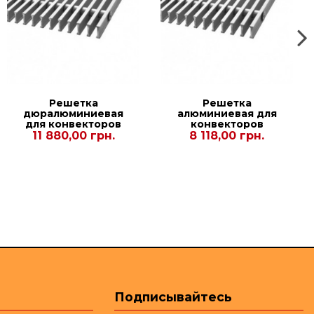
Решетка
Решетка
дюралюминиевая
алюминиевая для
для конвекторов
конвекторов
Polvax
Carrera МV,СV
11 880,00 грн.
8 118,00 грн.
KVM.360.2500.67
Black 65. 250.2000
Подписывайтесь