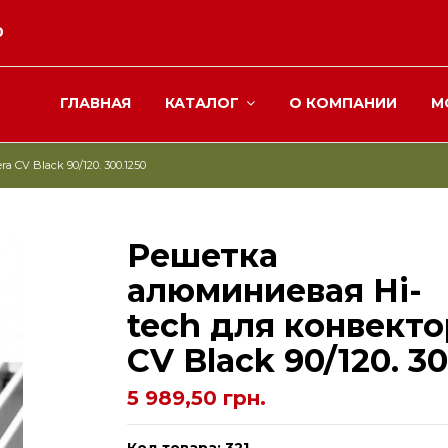
0
ГЛАВНАЯ
КАТАЛОГ
О КОМПАНИИ
М
 CV Black 90/120. 300.1250
Решетка
алюминиевая Hi-
tech для конвекто
CV Black 90/120. 30
5 989,50 грн.