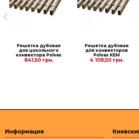
Решетка дубовая
Решетка дубовая
для цокольного
для конвекторов
конвектора Рolvax
Рolvax KEM
KV.W.245.1000.90
300.2750.78
841,50 грн.
4 108,50 грн.
Информация
Киевски