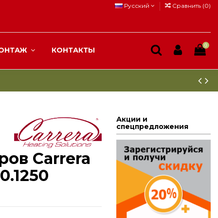
Русский
Сравнить (
0
)
0
ОНТАЖ
КОНТАКТЫ
Акции и
спецпредложения
ров Carrera
0.1250