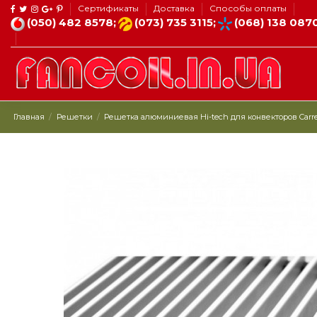
Сертификаты
Доставка
Способы оплаты
(050) 482 8578;
(073) 735 3115;
(068) 138 087
Главная
Решетки
Решетка алюминиевая Hi-tech для конвекторов Carrera