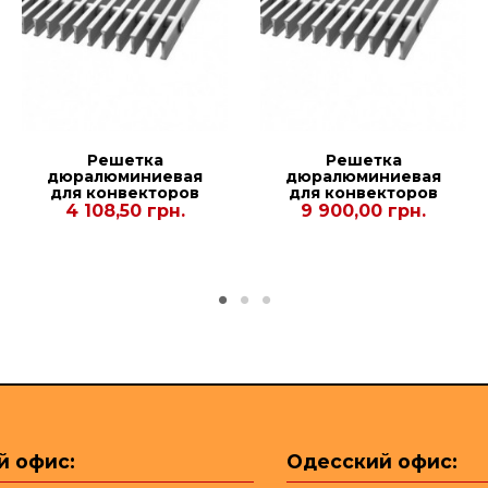
Решетка
Решетка
дюралюминиевая
дюралюминиевая
для конвекторов
для конвекторов
Polvax
Рolvax KEM
4 108,50 грн.
9 900,00 грн.
KV.PLUS.PREMIUM.300.1000.120
380.2000.90
й офис:
Одесский офис: