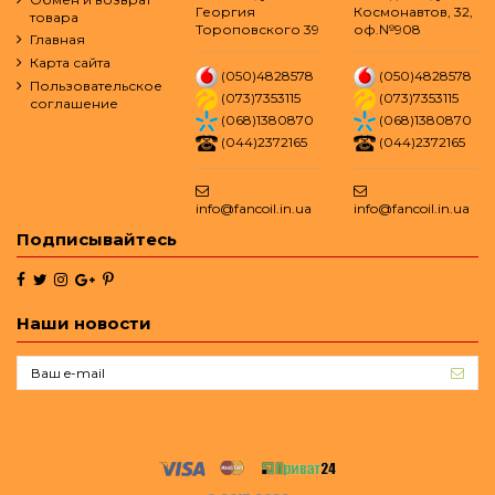
Георгия
Космонавтов, 32,
товара
Тороповского 39
оф.№908
Главная
Карта сайта
(050)4828578
(050)4828578
Пользовательское
(073)7353115
(073)7353115
соглашение
(068)1380870
(068)1380870
(044)2372165
(044)2372165
info@fancoil.in.ua
info@fancoil.in.ua
Подписывайтесь
Наши новости