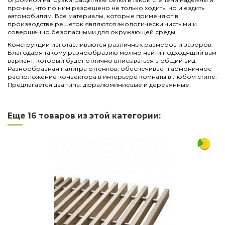
прочны, что по ним разрешено не только ходить, но и ездить
автомобилям. Все материалы, которые применяют в
производстве решеток являются экологически чистыми и
совершенно безопасными для окружающей среды.
Конструкции изготавливаются различных размеров и зазоров.
Благодаря такому разнообразию можно найти подходящий вам
вариант, который будет отлично вписываться в общий вид.
Разнообразная палитра оттенков, обеспечивает гармоничное
расположение конвектора в интерьере комнаты в любом стиле.
Предлагается два типа: дюралюминиевые и деревянные.
Нет отзывов
Написать отзыв
Длина
2250
Еще 16 товаров из этой категории:
Ширина
230
Материал
алюминий