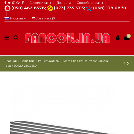
Сертификаты
Доставка
Способы оплаты
(050) 482 8578;
(073) 735 3115;
(068) 138 0870
Русский
Сравнить (
0
)
0
Главная
Решетки
Решетка алюминиевая для конвекторов Carrera С
Black 90/120. 230.2250