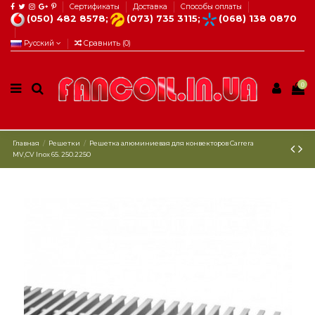
Сертификаты
Доставка
Способы оплаты
(050) 482 8578;
(073) 735 3115;
(068) 138 0870
Русский
Сравнить (
0
)
0
Главная
Решетки
Решетка алюминиевая для конвекторов Carrera
МV,СV Inox 65. 250.2250