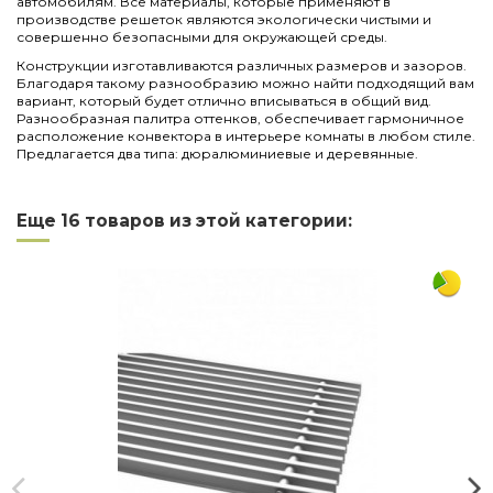
автомобилям. Все материалы, которые применяют в
производстве решеток являются экологически чистыми и
совершенно безопасными для окружающей среды.
Конструкции изготавливаются различных размеров и зазоров.
Благодаря такому разнообразию можно найти подходящий вам
вариант, который будет отлично вписываться в общий вид.
Разнообразная палитра оттенков, обеспечивает гармоничное
расположение конвектора в интерьере комнаты в любом стиле.
Предлагается два типа: дюралюминиевые и деревянные.
Нет отзывов
Написать отзыв
Длина
2250
Еще 16 товаров из этой категории:
Ширина
250
Материал
алюминий