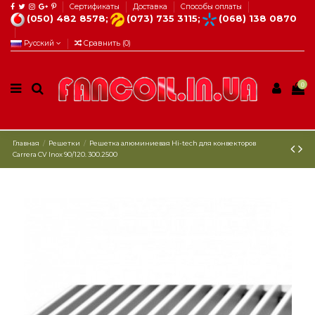
Сертификаты
Доставка
Способы оплаты
(050) 482 8578;
(073) 735 3115;
(068) 138 0870
Русский
Сравнить (
0
)
0
Главная
Решетки
Решетка алюминиевая Hi-tech для конвекторов
Carrera CV Inox 90/120. 300.2500