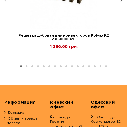
Решетка дубовая для конвекторов Рolvax KE
230.1000.120
1 386,00 грн.
Информация
Киевский
Одесский
офис:
офис:
Доставка
г. Киев, ул.
г. Одесса, ул.
Обмен и возврат
Георгия
Космонавтов, 32,
товара
Тороповского 39
оф.№908