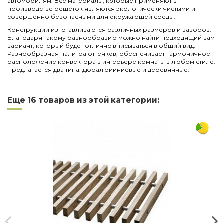
автомобилям. Все материалы, которые применяют в
производстве решеток являются экологически чистыми и
совершенно безопасными для окружающей среды.
Конструкции изготавливаются различных размеров и зазоров.
Благодаря такому разнообразию можно найти подходящий вам
вариант, который будет отлично вписываться в общий вид.
Разнообразная палитра оттенков, обеспечивает гармоничное
расположение конвектора в интерьере комнаты в любом стиле.
Предлагается два типа: дюралюминиевые и деревянные.
Нет отзывов
Написать отзыв
Длина
2500
Еще 16 товаров из этой категории:
Ширина
300
Материал
алюминий