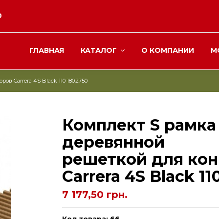
0
ГЛАВНАЯ
КАТАЛОГ
О КОМПАНИИ
М
в Carrera 4S Black 110 180.2750
Комплект S рамка
деревянной
решеткой для кон
Carrera 4S Black 11
7 177,50 грн.