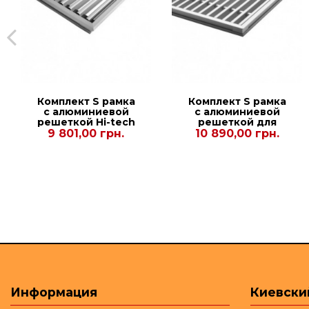
Комплект S рамка
Комплект S рамка
с алюминиевой
с алюминиевой
решеткой Hi-tech
решеткой для
для конвекторов
конвекторов
9 801,00 грн.
10 890,00 грн.
Carrera S2 Hydro
Carrera S2 Inox
90/120. 380.1500
90/120. 380.2000.
Информация
Киевски