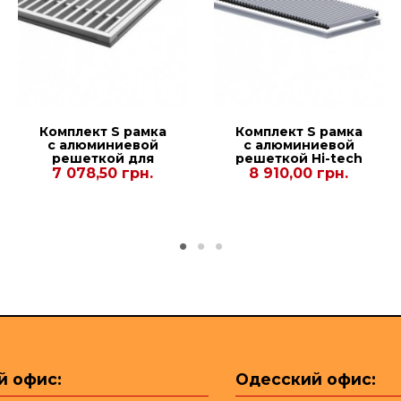
Комплект S рамка
Комплект S рамка
с алюминиевой
с алюминиевой
решеткой для
решеткой Hi-tech
конвекторов
для конвекторов
7 078,50 грн.
8 910,00 грн.
Carrera S2 Hydro
Carrera 4SV2 Black
90/120. 380.1250
110 DC24 280.1750
й офис:
Одесский офис: