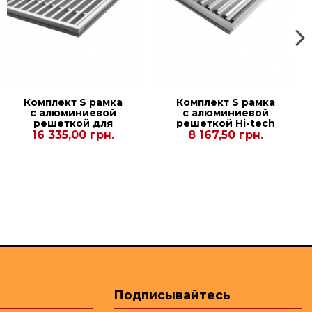
Комплект S рамка
Комплект S рамка
с алюминиевой
с алюминиевой
решеткой для
решеткой Hi-tech
конвекторов
для конвекторов
16 335,00 грн.
8 167,50 грн.
Carrera S2 Inox
Carrera S Inox
90/120. 380.3000.
90/120. 230.1750.
Подписывайтесь