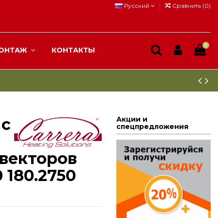
Русский
Сравнить (
0
)
0
ОНТАЖ
КОНТАКТЫ
 с
Акции и
спецпредложения
векторов
0 180.2750