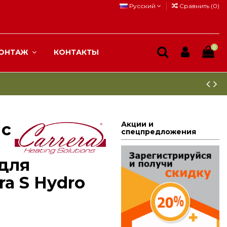
Русский
Сравнить (
0
)
0
ОНТАЖ
КОНТАКТЫ
 с
Акции и
спецпредложения
 для
ra S Hydro