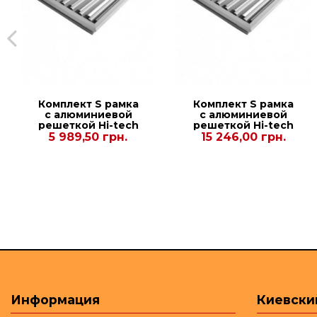
Комплект S рамка
Комплект S рамка
с алюминиевой
с алюминиевой
решеткой Hi-tech
решеткой Hi-tech
для конвекторов
для конвекторов
5 989,50 грн.
15 246,00 грн.
Carrera S Hydro
Carrera SV2 Inox
90/120. 230.1250
90/120. 380.2500.
Информация
Киевски