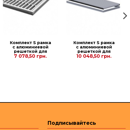
Комплект S рамка
Комплект S рамка
с алюминиевой
с алюминиевой
решеткой для
решеткой для
конвекторов
конвекторов
7 078,50 грн.
10 048,50 грн.
Carrera SV2 Inox
Carrera 4SV2 Black
90/120. 380.1250.
110 280.2000
Подписывайтесь