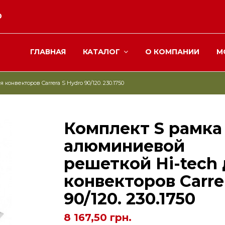
0
ГЛАВНАЯ
КАТАЛОГ
О КОМПАНИИ
М
онвекторов Carrera S Hydro 90/120. 230.1750
Комплект S рамка
алюминиевой
решеткой Hi-tech
конвекторов Carre
90/120. 230.1750
8 167,50 грн.