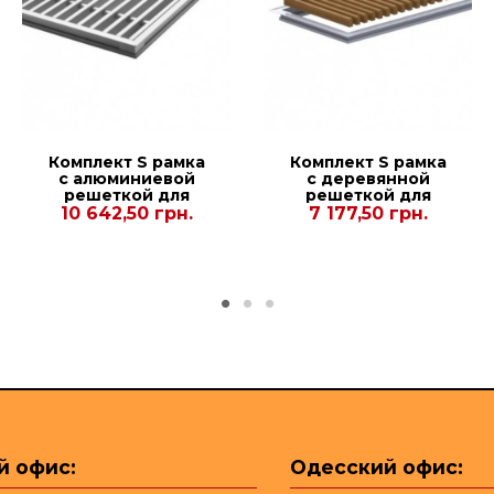
Комплект S рамка
Комплект S рамка
с алюминиевой
с деревянной
решеткой для
решеткой для
конвекторов
конвекторов
10 642,50 грн.
7 177,50 грн.
Carrera SV Hydro
Carrera 4S2 Black
90/120. 300.2250
110 250.2250
й офис:
Одесский офис: