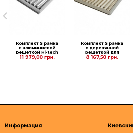
Комплект S рамка
Комплект S рамка
с алюминиевой
с деревянной
решеткой Hi-tech
решеткой для
для конвекторов
конвекторов
11 979,00 грн.
8 167,50 грн.
Carrera SV2 Inox
Carrera S Black
90/120. 380.2000.
90/120. 230.3000.
Информация
Киевски