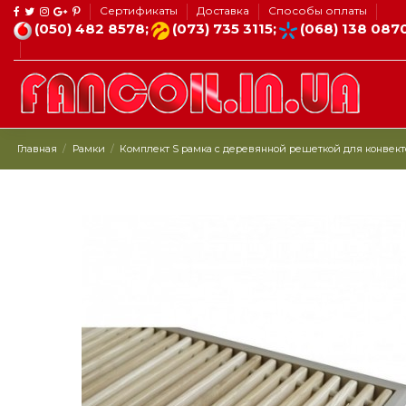
Сертификаты
Доставка
Способы оплаты
(050) 482 8578;
(073) 735 3115;
(068) 138 087
Главная
Рамки
Комплект S рамка с деревянной решеткой для конвекторов