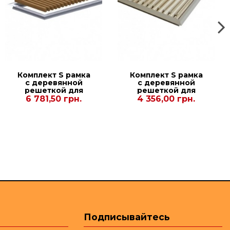
Комплект S рамка
Комплект S рамка
с деревянной
с деревянной
решеткой для
решеткой для
конвекторов
конвекторов
6 781,50 грн.
4 356,00 грн.
Carrera 4SV Black
Carrera SV2 Black
110 DC24 200.2500
90/120. 380.1250.
Подписывайтесь