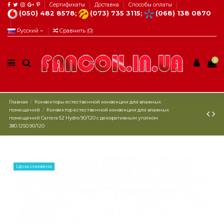
Сертификаты
Доставка
Способы оплаты
(050) 482 8578;
(073) 735 3115;
(068) 138 0870
Русский
Сравнить (
0
)
0
Главная
Конвекторы естественной конвекции для влажных
помещений
Конвектор естественной конвекции для влажных
помещений Carrera S2 Hydro 90/120 с декоративным уголком
380.1250.90/120
Цена снижена