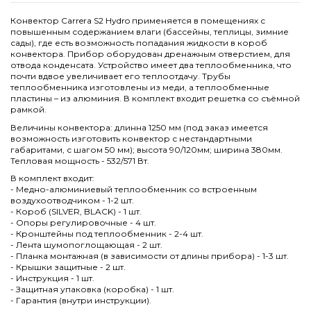
Конвектор Carrera S2 Hydro применяется в помещениях с
повышенным содержанием влаги (бассейны, теплицы, зимние
сады), где есть возможность попадания жидкости в короб
конвектора. Прибор оборудован дренажным отверстием, для
отвода конденсата. Устройство имеет два теплообменника, что
почти вдвое увеличивает его теплоотдачу. Трубы
теплообменника изготовлены из меди, а теплообменные
пластины – из алюминия. В комплект входит решетка со съёмной
рамкой.
Величины конвектора: длинна 1250 мм (под заказ имеется
возможность изготовить конвектор с нестандартными
габаритами, с шагом 50 мм); высота 90/120мм; ширина 380мм.
Тепловая мощность - 532/571 Вт.
В комплект входит:
- Медно-алюминиевый теплообменник со встроенным
воздухоотводчиком - 1-2 шт.
- Короб (SILVER, BLACK) - 1 шт.
- Опоры регулировочные - 4 шт.
- Кронштейны под теплообменник - 2-4 шт.
- Лента шумопоглощающая - 2 шт.
- Планка монтажная (в зависимости от длины прибора) - 1-3 шт.
- Крышки защитные - 2 шт.
- Инструкция - 1 шт.
- Защитная упаковка (коробка) - 1 шт.
- Гарантия (внутри инструкции).