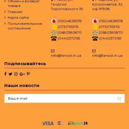
Обмен и возврат
Георгия
Космонавтов, 32,
товара
Тороповского 39
оф.№908
Главная
Карта сайта
(050)4828578
(050)4828578
Пользовательское
(073)7353115
(073)7353115
соглашение
(068)1380870
(068)1380870
(044)2372165
(044)2372165
info@fancoil.in.ua
info@fancoil.in.ua
Подписывайтесь
Наши новости