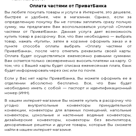
Оплата частями от ПриватБанка
Вы любите покупать товары и услуги в Интернете, это дешевле,
быстрее и удобнее, чем в магазинах. Однако, если за
определенную покупку Вы не готовы заплатить сразу полную
сумму, мы предлагаем Вам воспользоваться услугой «Оплата
частями от ПриватБанка». Данная услуга дает возможность
купить товар в рассрочку. Все, что Вам необходимо — выбрать
товар, нажать «Купить», затем в корзине оформить заказ и в
пункте способа оплаты выбрать «Оплату частями от
ПриватБанка», после чего отметить реквизиты своей карты.
Оплата будет осуществляться ежемесячно равными суммами.
Вам остается только своевременно вносить платежи на карту. О
том, что с Вашей карты будет списана ежемесячная плата, банк
будет информировать через смс или по почте.
Если у Вас нет карты ПриватБанка, Вы можете оформить ее в
отделении абсолютно бесплатно. Все, что Вам будет
необходимо иметь с собой — паспорт и идентификационный
номер (ИНН).
В нашем интернет-магазине Вы можете купить в рассрочку что
угодно: внутрипольные конвекторы принудительной
конвекции, конвекторы для влажных помещений, напольные
конвекторы, цокольные и настенные водяные конвекторы,
дизайнерские конвекторы, конвекторы без вентилятора,
декоративные решетки и другие товары, которые Вы сможете
найти в нашем интернет-магазине.