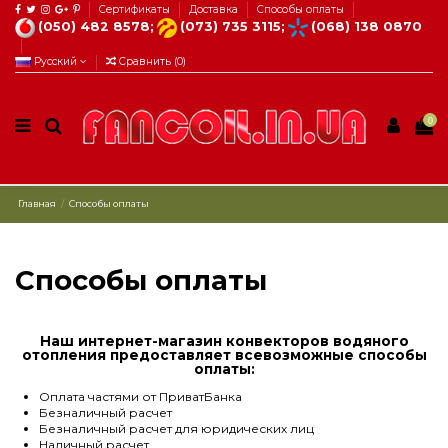
Сертификаты
Доставка
Способы оплаты
(050) 482 8578;
(073) 735 3115;
(068) 138 0870
Русский
Сравнить (
0
)
0
Главная
Способы оплаты
Способы оплаты
Наш интернет-магазин конвекторов водяного
отопления предоставляет всевозможные способы
оплаты:
Оплата частями от ПриватБанка
Безналичный расчет
Безналичный расчет для юридических лиц
Наличный расчет