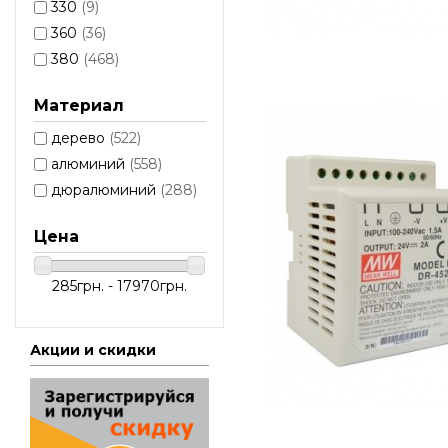
330
(9)
360
(36)
380
(468)
Материал
дерево
(522)
алюминий
(558)
дюралюминий
(288)
Цена
285грн. - 17970грн.
Акции и скидки