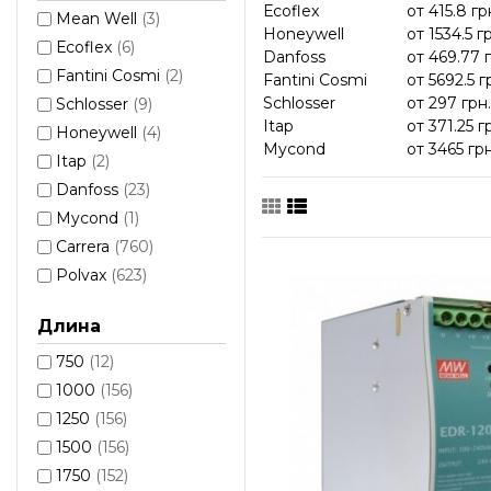
Еcoflex
от
415.8
гр
Mean Well
(3)
Honeywell
от
1534.5
г
Еcoflex
(6)
Danfoss
от
469.77
Fantini Cosmi
(2)
Fantini Cosmi
от
5692.5
г
Schlosser
от
297
грн.
Schlosser
(9)
Itap
от
371.25
г
Honeywell
(4)
Mycond
от
3465
грн
Itap
(2)
Danfoss
(23)
Mycond
(1)
Carrera
(760)
Polvax
(623)
Длина
750
(12)
1000
(156)
1250
(156)
1500
(156)
1750
(152)