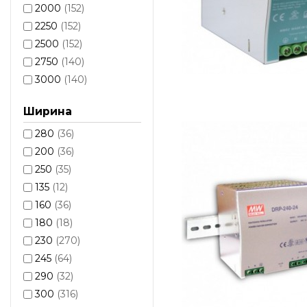
2000
(152)
2250
(152)
2500
(152)
2750
(140)
3000
(140)
Ширина
280
(36)
200
(36)
250
(35)
135
(12)
160
(36)
180
(18)
230
(270)
245
(64)
290
(32)
300
(316)