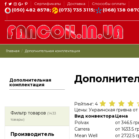
Сертификаты
Доставка
Способы оплаты
(050) 482 8578;
(073) 735 3115;
(068) 138 087
Главная
Дополнительная комплектация
Дополнител
Дополнительная
комплектация
Рейтинг:
4
Цены:
Украинская гривна
от
Фильтр товаров
(1433
Вид конвектора
Цена
товары)
Polvax
от
346.5
гр
Carrera
от
1633.5
г
Производитель
Mean Well
от
2722.5
г